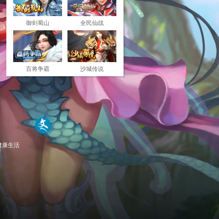
御剑蜀山
全民仙战
百将争霸
沙城传说
健康生活