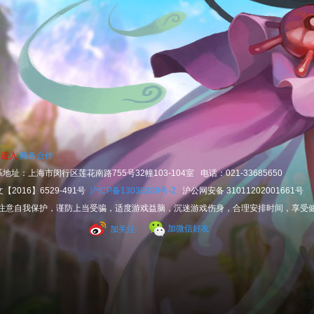
家进入
商务合作
系地址：上海市闵行区莲花南路755号32幢103-104室 电话：021-33685650
2016】6529-491号
沪ICP备13038289号-2
沪公网安备 31011202001661号
注意自我保护，谨防上当受骗，适度游戏益脑，沉迷游戏伤身，合理安排时间，享受
加微信好友
加关注